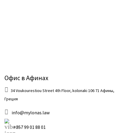
Новости
и
статьи
Свяжитесь
с нами
+357
Офис в Афинах
25101080
34 Voukourestiou Street 4th Floor, kolonaki 106 71 Афины,
Греция
info@mylonas.law
+357 99 01 88 01