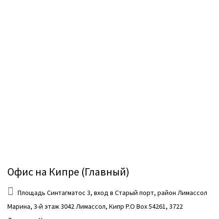
Кипрской
Компании
Международная
регистрация
Эскроу-
Услуги
Услуги по
обеспечению
экономической
сущности на
кипре
Офис на Кипре (Главный)
Консультативные
Площадь Синтагматос 3, вход в Старый порт, район Лимассол
услуги
Марина, 3-й этаж 3042 Лимассол, Кипр P.O Box 54261, 3722