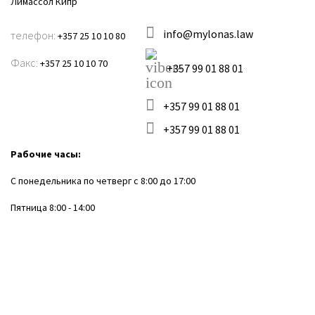
Лимассол Кипр
Штаб-
квартира
info@mylonas.law
телефон:
+357 25 10 10 80
на Кипре
Факс:
+357 25 10 10 70
+357 99 01 88 01
FinTech
& Tax
+357 99 01 88 01
Инвестиционные
+357 99 01 88 01
Фонды
Рабочие часы:
Лицензирования
С понедельника по четверг с 8:00 до 17:00
инвестиционных
Пятница 8:00 - 14:00
фирм
Финансовые
услуги
Профессионалы