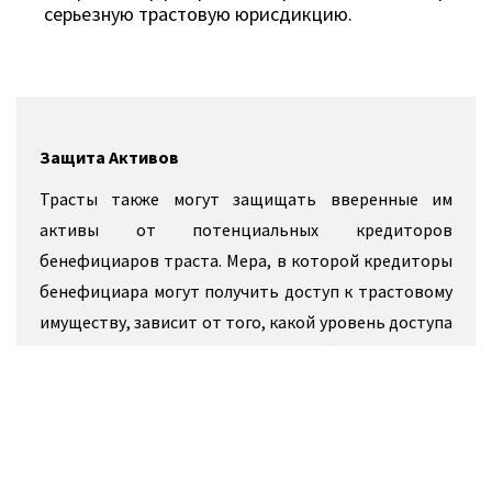
серьезную трастовую юрисдикцию.
Защита Активов
Трасты также могут защищать вверенные им
активы от потенциальных кредиторов
бенефициаров траста. Мера, в которой кредиторы
бенефициара могут получить доступ к трастовому
имуществу, зависит от того, какой уровень доступа
к трастовому имуществу имеет сам бенефициар.
Кипрский Международный траст (CIT) может
использоваться для защиты активов от рисков,
возникающих из деликта, договора или на иных
основаниях в отношении сделок, заключенных