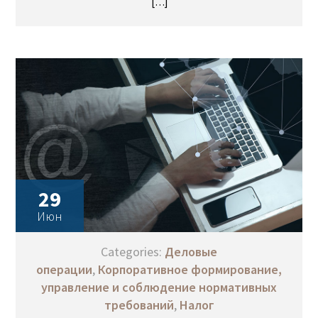
[…]
29
Июн
Categories:
Деловые
операции
,
Корпоративное формирование,
управление и соблюдение нормативных
требований
,
Налог