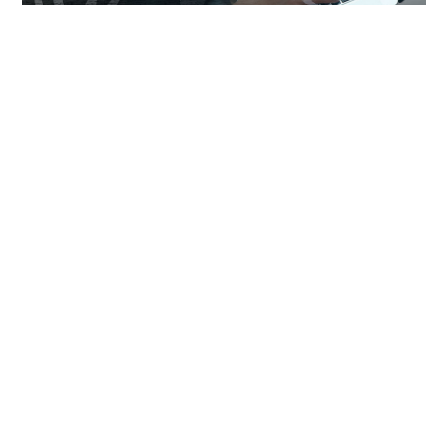
18
Ноя
Categories:
Корпоративное формирование,
управление и соблюдение нормативных
требований
Welcome to the world of “Substance”
Even if you’ve been here before, there’s always a new
aspect of this world to discover. Cyprus, located at the
[…]