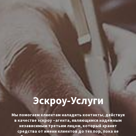
нас
Юридические
Услуги
Корпоративные
услуги
Консультативные
услуги
Эскроу-Услуги
Профессионалы
Мы помогаем клиентам наладить контакты, действуя
Новости
в качестве эскроу –агента, являющимся надежным
независимым третьим лицом, который хранит
и
средства от имени клиентов до тех пор, пока не
статьи