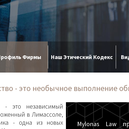
Профиль Фирмы
Наш Этический Кодекс
Ви
тво - это необычное выполнение об
C - это независимый
ложенный в Лимассоле,
ика - одна из новых
Mylonas Law пр