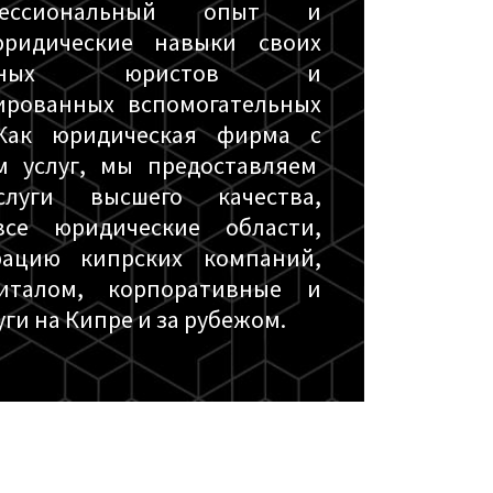
фессиональный опыт и
ридические навыки своих
ованных юристов и
ированных вспомогательных
 Как юридическая фирма с
м услуг, мы предоставляем
слуги высшего качества,
се юридические области,
рацию кипрских компаний,
италом, корпоративные и
ги на Кипре и за рубежом.