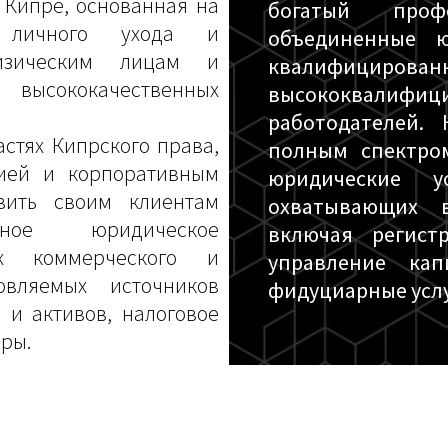
Кипре, основанная на
богатый про
о личного ухода и
объединенные ю
изическим лицам и
квалифицир
высококачественных
высококвалифиц
работодателей.
астях Кипрского права,
полным спектро
цией и корпоративным
юридические у
вить своим клиентам
охватывающих в
анное юридическое
включая регист
ях коммерческого и
управление кап
овляемых источников
фидуциарные услу
 и активов, налоговое
ры.