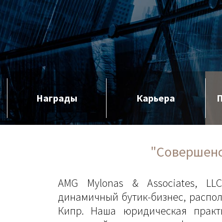
Награды
Карьера
"Совершенс
AMG Mylonas & Associates, LL
динамичный бутик-бизнес, распо
Кипр. Наша юридическая практ