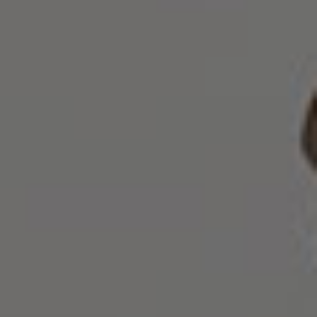
Ομάδα
Ειδήσεις
& Νέα
Επικοινωνία
+357
25101080