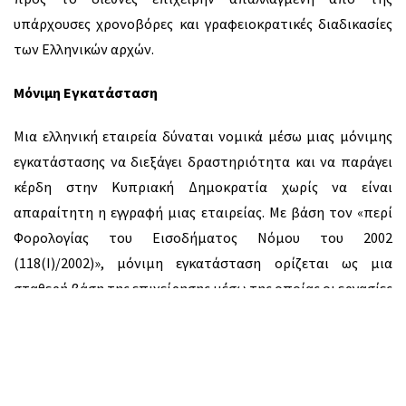
υπάρχουσες χρονοβόρες και γραφειοκρατικές διαδικασίες
των Ελληνικών αρχών.
Μόνιμη Εγκατάσταση
Μια ελληνική εταιρεία δύναται νομικά μέσω μιας μόνιμης
εγκατάστασης να διεξάγει δραστηριότητα και να παράγει
κέρδη στην Κυπριακή Δημοκρατία χωρίς να είναι
απαραίτητη η εγγραφή μιας εταιρείας. Με βάση τον «περί
Φορολογίας του Εισοδήματος Νόμου του 2002
(118(Ι)/2002)», μόνιμη εγκατάσταση ορίζεται ως μια
σταθερή βάση της επιχείρησης μέσω της οποίας οι εργασίες
της επιχείρησης διεξάγονται πλήρως ή μερικώς.
Καταλυτικός παράγοντας για την ύπαρξη μιας μόνιμης
εγκατάστασης στην Κυπριακή Δημοκρατία είναι η
παρουσία φυσικού ή νομικού προσώπου -άλλου από