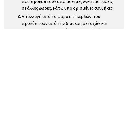
που προκύπτουν από μόνιμες εγκαταστάσεις
σε άλλες χώρες, κάτω υπό ορισμένες συνθήκες.
Απαλλαγή από το φόρο επί κερδών που
προκύπτουν από την διάθεση μετοχών και
άλλων καλύψεων/εγγυήσεων. (securities)
Απεριόριστη πρόσβαση σε όλες τις οδηγίες της
ΕΕ.
Πλήρης φορολογική απαλλαγή επί
κεφαλαιουχικών κερδών για μεταβίβαση ή
πώληση μετοχών σε εταιρεία, εκτός εάν η
εταιρεία αυτή κατέχει ακίνητη περιουσία στην
Κύπρο
Πλήρης φορολογική απαλλαγή επί
κεφαλαιουχικών κερδών για μεταβίβαση ή
πώληση μετοχών σε εταιρεία, εκτός εάν η
εταιρεία αυτή κατέχει ακίνητη περιουσία στην
Κύπρο.
Ένα ευρύ δίκτυο Αποφυγής Διπλής Φορολογίας