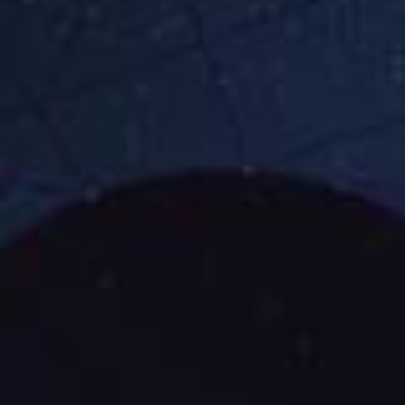
Συμβουλευτικές
Υπηρεσίες
Ομάδα
Ειδήσεις
& Νέα
Επικοινωνία
+357
25101080