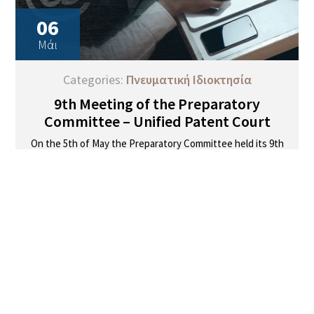
06
Μάι
Categories:
Πνευματική Ιδιοκτησία
9th Meeting of the Preparatory
Committee – Unified Patent Court
On the 5th of May the Preparatory Committee held its 9th
meeting. It was hosted by Luxembourg in the premises
[…]