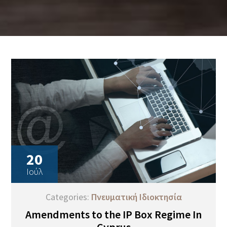
20
Ιούλ
Categories:
Πνευματική Ιδιοκτησία
Amendments to the IP Box Regime In
Cyprus