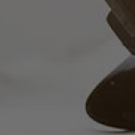
Υπηρεσίες
Ομάδα
Ειδήσεις
& Νέα
Επικοινωνία
+357
25101080