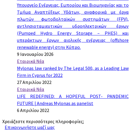
Υπουργείο Ενέργειας, Εμπορίου και Βιομηχανίας και το
Τμήμα Αναπτύξεως Υδάτων, αναφορικά με έργα
πλωτών φωτοβολταϊκών συστημάτων (FPV),
αντλησιοταμιευτικών υδροηλεκτρικών έργων
(Pumped Hydro Energy Storage – PHES) και
υπεράκτιων έργων αιολικής ενέργειας (offshore
renewable energy) στην Κύπρο.
9 Ιανουαρίου 2026
Εταιρικά Νέα
Mylonas law ranked by The Legal 500, as a Leading Law
Firm in Cyprus for 2022
27 Απριλίου 2022
Εταιρικά Νέα
LIFE REDEFINED: A HOPEFUL POST- PANDEMIC
FUTURE | Andreas Mylonas as panelist
6 Απριλίου 2022
Χρειάζεστε περισσότερες πληροφορίες;
Επικοινωνήστε μαζί μας