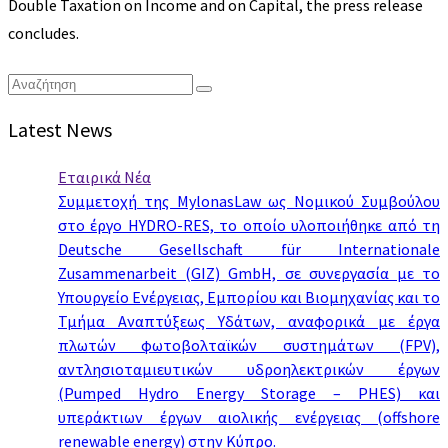
Double Taxation on Income and on Capital, the press release
concludes.
Latest News
Εταιρικά Νέα
Συμμετοχή της MylonasLaw ως Νομικού Συμβούλου
στο έργο HYDRO-RES, το οποίο υλοποιήθηκε από τη
Deutsche Gesellschaft für Internationale
Zusammenarbeit (GIZ) GmbH, σε συνεργασία με το
Υπουργείο Ενέργειας, Εμπορίου και Βιομηχανίας και το
Τμήμα Αναπτύξεως Υδάτων, αναφορικά με έργα
πλωτών φωτοβολταϊκών συστημάτων (FPV),
αντλησιοταμιευτικών υδροηλεκτρικών έργων
(Pumped Hydro Energy Storage – PHES) και
υπεράκτιων έργων αιολικής ενέργειας (offshore
renewable energy) στην Κύπρο.