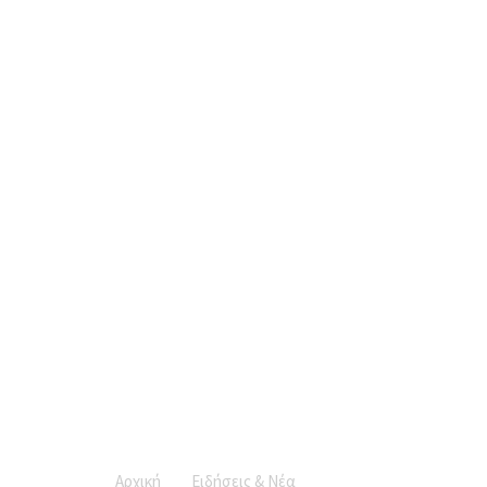
Νομικές
Υπηρεσίες
Εταιρικές
Υπηρεσίες
Συμβουλευτικές
Υπηρεσίες
Ομάδα
Ειδήσεις
& Νέα
Ακίνητα
Αρχική
Ειδήσεις & Νέα
Ακίνητα