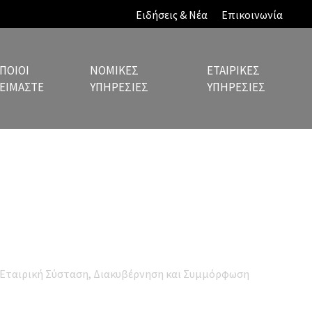
Ειδήσεις & Νέα
Επικοινωνία
ΠΟΙΟΙ
ΝΟΜΙΚΈΣ
ΕΤΑΙΡΙΚΈΣ
ΕΊΜΑΣΤΕ
ΥΠΗΡΕΣΊΕΣ
ΥΠΗΡΕΣΊΕΣ
Ειδήσεις & Νέα
Εταιρική Σύσταση, Διακυβέρνηση και Συμμόρφωση
ALL capita