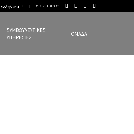
Ελληνικα
+357 25101080
ΣΥΜΒΟΥΛΕΥΤΙΚΈΣ
ΟΜΆΔΑ
ΥΠΗΡΕΣΊΕΣ
l restrictions have finally been lifted