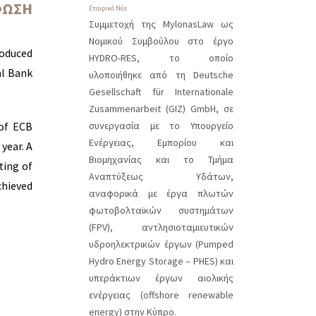
ΦΩΣΗ
Εταιρικά Νέα
Συμμετοχή της MylonasLaw ως
Νομικού Συμβούλου στο έργο
roduced
HYDRO-RES, το οποίο
al Bank
υλοποιήθηκε από τη Deutsche
Gesellschaft für Internationale
Zusammenarbeit (GIZ) GmbH, σε
συνεργασία με το Υπουργείο
 of ECB
Ενέργειας, Εμπορίου και
year. A
Βιομηχανίας και το Τμήμα
ting of
Αναπτύξεως Υδάτων,
chieved
αναφορικά με έργα πλωτών
φωτοβολταϊκών συστημάτων
(FPV), αντλησιοταμιευτικών
υδροηλεκτρικών έργων (Pumped
Hydro Energy Storage – PHES) και
υπεράκτιων έργων αιολικής
ενέργειας (offshore renewable
energy) στην Κύπρο.