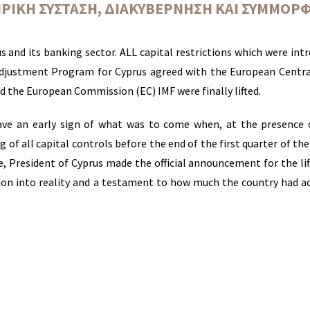
ΙΡΙΚΉ ΣΎΣΤΑΣΗ, ΔΙΑΚΥΒΈΡΝΗΣΗ ΚΑΙ ΣΥΜΜΌΡ
 and its banking sector. ALL capital restrictions which were int
 Adjustment Program for Cyprus agreed with the European Centr
d the European Commission (EC) IMF were finally lifted.
ave an early sign of what was to come when, at the presence
 of all capital controls before the end of the first quarter of the 
e, President of Cyprus made the official announcement for the lif
ntion into reality and a testament to how much the country had a