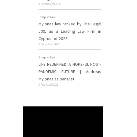
9 Ιανουαρίου 2026
Εταιρικά Νέα
Mylonas law ranked by The Legal
500, as a Leading Law Firm in
Cyprus for 2022
27 Απριλίου 2022
Εταιρικά Νέα
LIFE REDEFINED: A HOPEFUL POST-
PANDEMIC FUTURE | Andreas
Mylonas as panelist
6 Απριλίου 2022