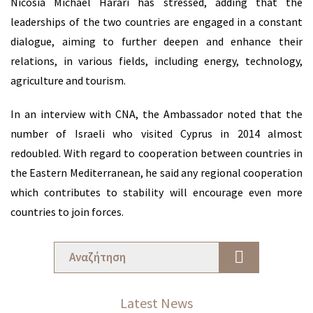
Nicosia Michael Harari has stressed, adding that the
Δίοικηση
leaderships of the two countries are engaged in a constant
Εταιρείας
dialogue, aiming to further deepen and enhance their
στην
relations, in various fields, including energy, technology,
Κύπρο &
agriculture and tourism.
Υπηρεσίες
Εικονικού
In an interview with CNA, the Ambassador noted that the
Γραφείου
number of Israeli who visited Cyprus in 2014 almost
redoubled. With regard to cooperation between countries in
Συμβουλευτικές
the Eastern Mediterranean, he said any regional cooperation
Υπηρεσίες
which contributes to stability will encourage even more
countries to join forces.
Σύσταση
Έδρας
στην
Κύπρο
Latest News
FinTech