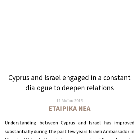
Τραπεζικές
Υπηρεσίες
Διεθνείς
Εταιρικές
Υπηρεσίες
Κυπριακές
Εταιρείες
Σύσταση
Cyprus and Israel engaged in a constant
Διεθνών
dialogue to deepen relations
Εταιρειών
11 Μαΐου 2015
Υπηρεσίες
ΕΤΑΙΡΙΚΆ ΝΈΑ
Μεσεγγύησης
Understanding between Cyprus and Israel has improved
Υπόσταση
substantially during the past few years Israeli Ambassador in
και