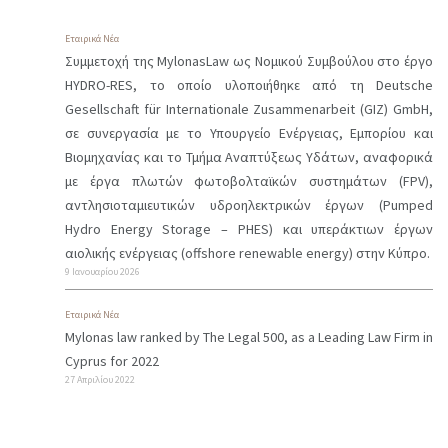
& Tax
Εταιρικά Νέα
Επενδυτικά
Συμμετοχή της MylonasLaw ως Νομικού Συμβούλου στο έργο
Ταμεία
HYDRO-RES, το οποίο υλοποιήθηκε από τη Deutsche
Gesellschaft für Internationale Zusammenarbeit (GIZ) GmbH,
Αδειοδότηση &
σε συνεργασία με το Υπουργείο Ενέργειας, Εμπορίου και
Νομική
Βιομηχανίας και το Τμήμα Αναπτύξεως Υδάτων, αναφορικά
με έργα πλωτών φωτοβολταϊκών συστημάτων (FPV),
Συμβουλευτική
αντλησιοταμιευτικών υδροηλεκτρικών έργων (Pumped
επί Κυπριακών
Hydro Energy Storage – PHES) και υπεράκτιων έργων
Επιχειρήσεων
αιολικής ενέργειας (offshore renewable energy) στην Κύπρο.
Παροχής
9 Ιανουαρίου 2026
Επενδυτικών
Εταιρικά Νέα
Υπηρεσιών
Mylonas law ranked by The Legal 500, as a Leading Law Firm in
Cyprus for 2022
Χρηματοπιστωτικές
27 Απριλίου 2022
Υπηρεσίες
Εταιρικά Νέα
LIFE REDEFINED: A HOPEFUL POST- PANDEMIC FUTURE | Andreas