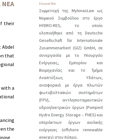
Ά ΝΈΑ
Εταιρικά Νέα
Συμμετοχή της MylonasLaw ως
Νομικού Συμβούλου στο έργο
f their
HYDRO-RES, το οποίο
υλοποιήθηκε από τη Deutsche
Gesellschaft für Internationale
t Abdel
Zusammenarbeit (GIZ) GmbH, σε
συνεργασία με το Υπουργείο
on that
Ενέργειας, Εμπορίου και
egional
Βιομηχανίας και το Τμήμα
Αναπτύξεως Υδάτων,
αναφορικά με έργα πλωτών
 with a
φωτοβολταϊκών συστημάτων
ational
(FPV), αντλησιοταμιευτικών
υδροηλεκτρικών έργων (Pumped
Hydro Energy Storage – PHES) και
hancing
υπεράκτιων έργων αιολικής
een the
ενέργειας (offshore renewable
energy) στην Κύπρο.
ining.