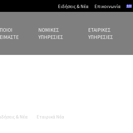
Ειδήσεις & Νέα
Επικοινωνία
ΠΟΙΟΙ
ΝΟΜΙΚΈΣ
ΕΤΑΙΡΙΚΈΣ
ΕΊΜΑΣΤΕ
ΥΠΗΡΕΣΊΕΣ
ΥΠΗΡΕΣΊΕΣ
Ειδήσεις & Νέα
ιδήσεις & Νέα
Εταιρικά Νέα
Cyprus, Greece and Egypt Increa