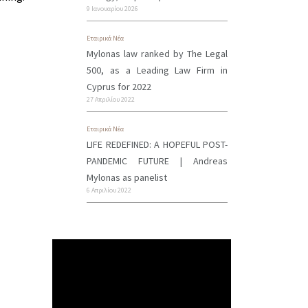
9 Ιανουαρίου 2026
Εταιρικά Νέα
Mylonas law ranked by The Legal
500, as a Leading Law Firm in
Cyprus for 2022
27 Απριλίου 2022
Εταιρικά Νέα
LIFE REDEFINED: A HOPEFUL POST-
PANDEMIC FUTURE | Andreas
Mylonas as panelist
6 Απριλίου 2022