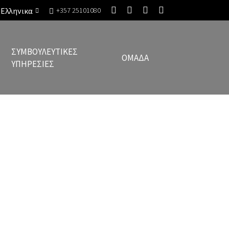
Ελληνικα
+357 25101080
ΣΥΜΒΟΥΛΕΥΤΙΚΈΣ
ΟΜΆΔΑ
ΥΠΗΡΕΣΊΕΣ
se Cooperation