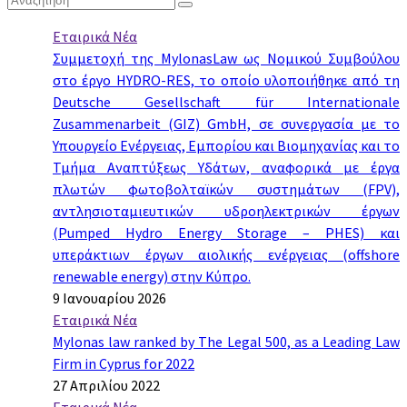
Εταιρικά Νέα
Συμμετοχή της MylonasLaw ως Νομικού Συμβούλου
στο έργο HYDRO-RES, το οποίο υλοποιήθηκε από τη
Deutsche Gesellschaft für Internationale
Zusammenarbeit (GIZ) GmbH, σε συνεργασία με το
Υπουργείο Ενέργειας, Εμπορίου και Βιομηχανίας και το
Τμήμα Αναπτύξεως Υδάτων, αναφορικά με έργα
πλωτών φωτοβολταϊκών συστημάτων (FPV),
αντλησιοταμιευτικών υδροηλεκτρικών έργων
(Pumped Hydro Energy Storage – PHES) και
υπεράκτιων έργων αιολικής ενέργειας (offshore
renewable energy) στην Κύπρο.
9 Ιανουαρίου 2026
Εταιρικά Νέα
Mylonas law ranked by The Legal 500, as a Leading Law
Firm in Cyprus for 2022
27 Απριλίου 2022
Εταιρικά Νέα