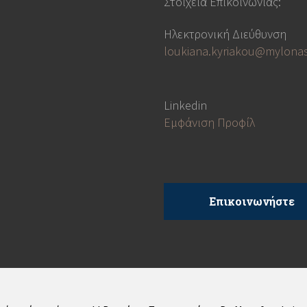
Στοιχεία Επικοινωνίας:
Ηλεκτρονική Διεύθυνση
loukiana.kyriakou@mylonas
Linkedin
Εμφάνιση Προφίλ
Επικοινωνήστε