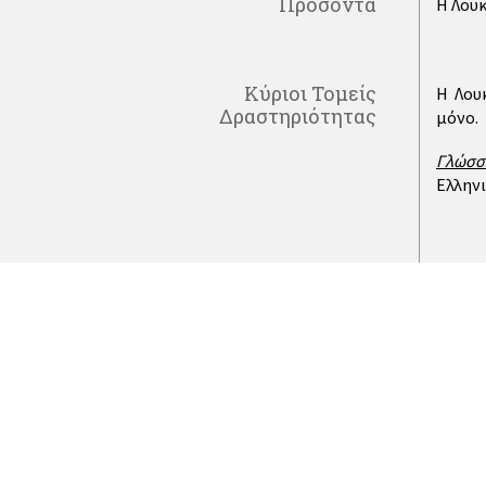
Προσόντα
Η Λουκ
Κύριοι Τομείς
Η Λου
Δραστηριότητας
μόνο.
Γλώσσε
Ελληνι